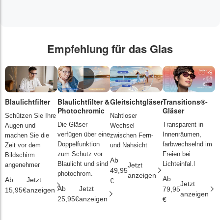
Empfehlung für das Glas
Blaulichtfilter
Blaulichtfilter &
Gleitsichtgläser
Transitions®-
P
Photochromic
Gläser
L
Schützen Sie Ihre
Nahtloser
Die Gläser
Transparent in
D
Augen und
Wechsel
verfügen über eine
Innenräumen,
s
machen Sie die
zwischen Fern-
Doppelfunktion
farbwechselnd im
d
Zeit vor dem
und Nahsicht
zum Schutz vor
Freien bei
ä
Bildschirm
Ab
Blaulicht und sind
Lichteinfal.l
i
angenehmer
Jetzt
49,95
photochrom.
anzeigen
Ab
A
Ab
Jetzt
€
Jetzt
Ab
Jetzt
79,95
2
15,95€
anzeigen
anzeigen
25,95€
anzeigen
€
€