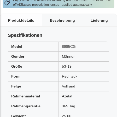
Enjoy up to 50% off lenses, including branded lenses + an extra 10%
off AlGlasses prescription lenses - applied automatically
Produktdetails
Beschreibung
Lieferung
Spezifikationen
Model
8985CG
Gender
Männer,
Größe
53-19
Form
Rechteck
Felge
Vollrand
Rahmenmaterial
Azetat
Rahmengarantie
365 Tag
Gewicht
25.00