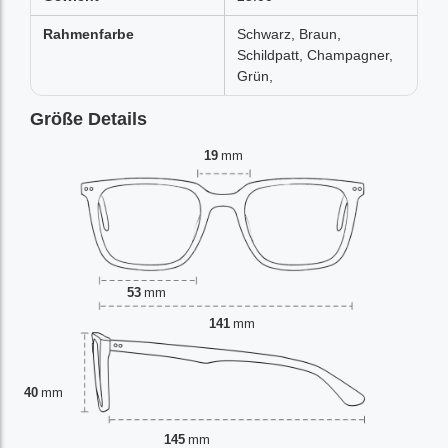
Rahmenfarbe
Schwarz, Braun,
Schildpatt, Champagner,
Grün,
Größe Details
19
mm
53
mm
141
mm
40
mm
145
mm