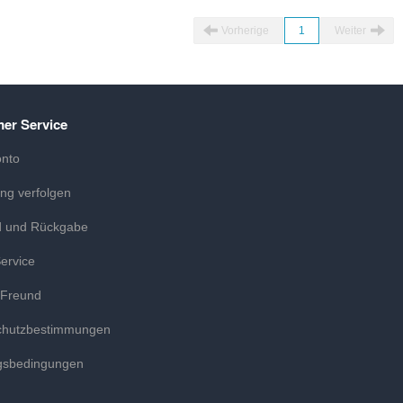
Vorherige
1
Weiter
er Service
onto
ung verfolgen
d und Rückgabe
ervice
 Freund
chutzbestimmungen
gsbedingungen