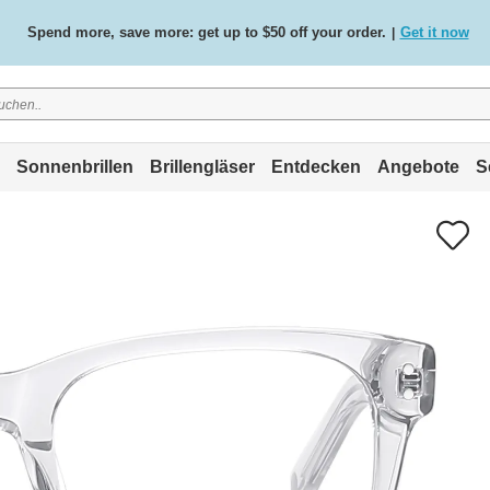
Free standard delivery on all orders
Shop now
/
.
Sonnenbrillen
Brillengläser
Entdecken
Angebote
S