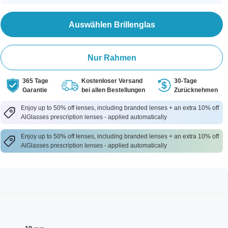
Auswählen Brillenglas
Nur Rahmen
365 Tage
Kostenloser Versand
30-Tage
Garantie
bei allen Bestellungen
Zurücknehmen
Enjoy up to 50% off lenses, including branded lenses + an extra 10% off
AlGlasses prescription lenses - applied automatically
Enjoy up to 50% off lenses, including branded lenses + an extra 10% off
AlGlasses prescription lenses - applied automatically