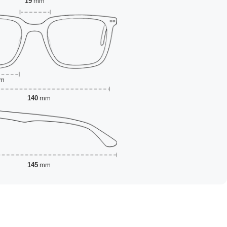
19
mm
m
140
mm
145
mm