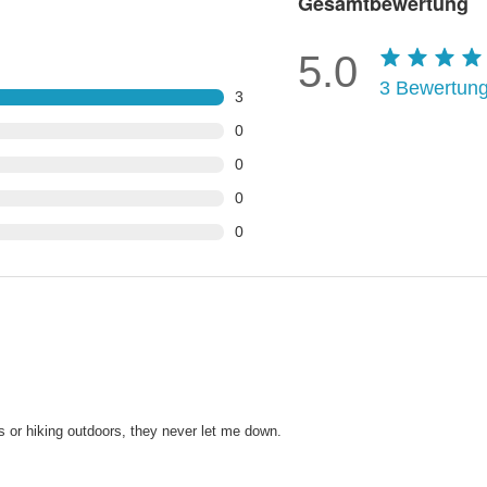
Gesamtbewertung
5.0
3
Bewertun
3
0
0
0
0
 or hiking outdoors, they never let me down.