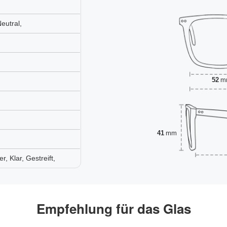
eutral,
52
m
41
mm
 Klar, Gestreift,
Empfehlung für das Glas