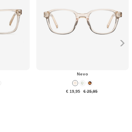
Nevo
€ 19,95
€ 25,95