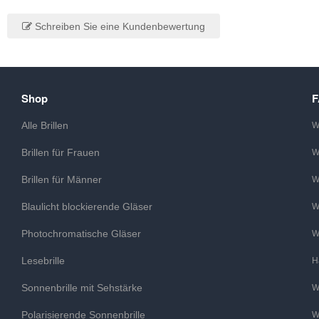
Schreiben Sie eine Kundenbewertung
Shop
Alle Brillen
W
Brillen für Frauen
W
Brillen für Männer
W
Blaulicht blockierende Gläser
W
Photochromatische Gläser
W
Lesebrille
H
Sonnenbrille mit Sehstärke
W
Polarisierende Sonnenbrille
W