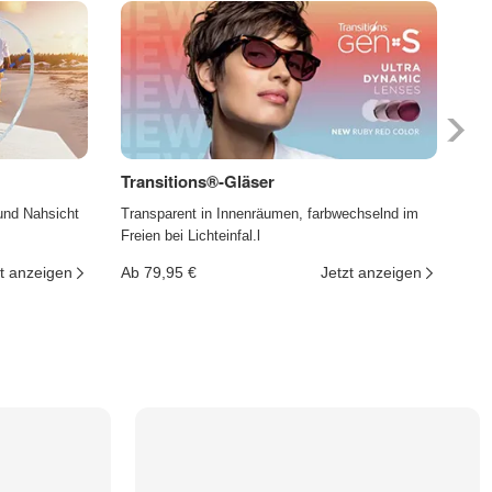
Transitions®-Gläser
Ph
und Nahsicht
Transparent in Innenräumen, farbwechselnd im
Die
Freien bei Lichteinfal.l
und
t anzeigen
Ab 79,95 €
Jetzt anzeigen
Ab