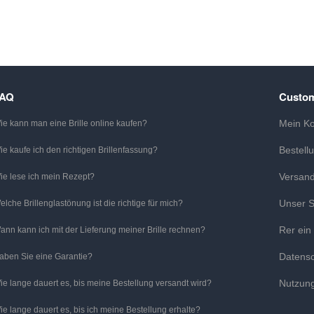
FAQ
Custom
Mein K
ie kann man eine Brille online kaufen?
Bestell
ie kaufe ich den richtigen Brillenfassung?
Versan
ie lese ich mein Rezept?
Unser S
elche Brillenglastönung ist die richtige für mich?
Rer ein
ann kann ich mit der Lieferung meiner Brille rechnen?
Datens
aben Sie eine Garantie?
Nutzun
ie lange dauert es, bis meine Bestellung versandt wird?
ie lange dauert es, bis ich meine Bestellung erhalte?