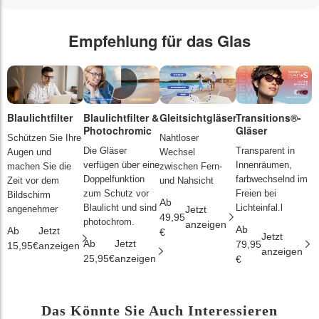
Empfehlung für das Glas
Blaulichtfilter
Blaulichtfilter &
Gleitsichtgläser
Transitions®-
P
Photochromic
Gläser
L
Schützen Sie Ihre
Nahtloser
Die Gläser
Transparent in
D
Augen und
Wechsel
verfügen über eine
Innenräumen,
s
machen Sie die
zwischen Fern-
Doppelfunktion
farbwechselnd im
d
Zeit vor dem
und Nahsicht
zum Schutz vor
Freien bei
ä
Bildschirm
Ab
Blaulicht und sind
Lichteinfal.l
i
angenehmer
Jetzt
49,95
photochrom.
anzeigen
Ab
A
Ab
Jetzt
€
Jetzt
Ab
Jetzt
79,95
2
15,95€
anzeigen
anzeigen
25,95€
anzeigen
€
€
Das Könnte Sie Auch Interessieren