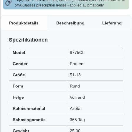
Enjoy up to 50% off lenses, including branded lenses + an extra 10%
off AlGlasses prescription lenses - applied automatically
Produktdetails
Beschreibung
Lieferung
Spezifikationen
Model
8775CL
Gender
Frauen,
Größe
51-18
Form
Rund
Felge
Vollrand
Rahmenmaterial
Azetat
Rahmengarantie
365 Tag
Gewicht
25.00