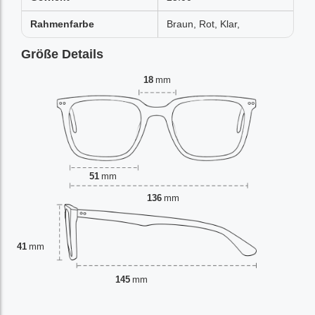
Rahmenfarbe
Braun, Rot, Klar,
Größe Details
18
mm
51
mm
136
mm
41
mm
145
mm