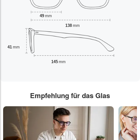
49
mm
138
mm
41
mm
145
mm
Empfehlung für das Glas