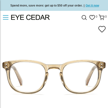
Spend more, save more: get up to $50 off your order.
|
Get it now
Free standard delivery on all orders
/
Shop now
.
0
0