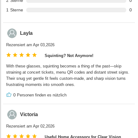
2
Sterne
0
1
Sterne
0
Layla
Rezensiert am Apr 03,2026
Squinting? Not Anymore!
With these glasses, squinting becomes a thing of the past—skip
straining at concert tickets, menu QR codes and distant street signs.
Their snug yet gentle fit feels custom-made, and sharp vision turns
frustrating moments into smooth ones.
0
Personen finden es nützlich
Victoria
Rezensiert am Apr 02,2026
Useful Home Accessory for Clear Vision