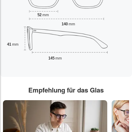
52
mm
140
mm
41
mm
145
mm
Empfehlung für das Glas