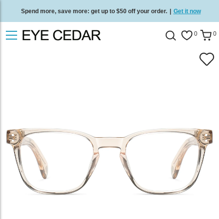
Spend more, save more: get up to $50 off your order.
|
Get it now
Free standard delivery on all orders
/
Shop now
.
0
0