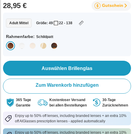
28,95 €
Gutschein
Adult Mittel
Größe: 49
22 - 138
Rahmenfarbe:
Schildpatt
Auswählen Brillenglas
Zum Warenkorb hinzufügen
365 Tage
Kostenloser Versand
30-Tage
Garantie
bei allen Bestellungen
Zurücknehmen
Enjoy up to 50% off lenses, including branded lenses + an extra 10%
off AlGlasses prescription lenses - applied automatically
Enjoy up to 50% off lenses, including branded lenses + an extra 10%