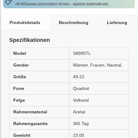
off AlGlasses prescription lenses - applied automatically
Produktdetails
Beschreibung
Lieferung
Spezifikationen
Model
S8995TL
Gender
Männer, Frauen, Neutral,
Größe
49-22
Form
Quadrat
Felge
Vollrand
Rahmenmaterial
Azetat
Rahmengarantie
365 Tag
Gewicht
23.00