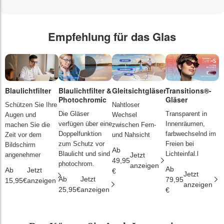
Empfehlung für das Glas
Blaulichtfilter
Blaulichtfilter &
Gleitsichtgläser
Transitions®-
P
Photochromic
Gläser
L
Schützen Sie Ihre
Nahtloser
Die Gläser
Transparent in
D
Augen und
Wechsel
verfügen über eine
Innenräumen,
s
machen Sie die
zwischen Fern-
Doppelfunktion
farbwechselnd im
d
Zeit vor dem
und Nahsicht
zum Schutz vor
Freien bei
ä
Bildschirm
Ab
Blaulicht und sind
Lichteinfal.l
i
angenehmer
Jetzt
49,95
photochrom.
anzeigen
Ab
A
Ab
Jetzt
€
Jetzt
Ab
Jetzt
79,95
2
15,95€
anzeigen
anzeigen
25,95€
anzeigen
€
€