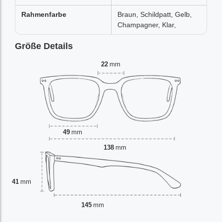
Rahmenfarbe
Braun, Schildpatt, Gelb,
Champagner, Klar,
Größe Details
22
mm
49
mm
138
mm
41
mm
145
mm