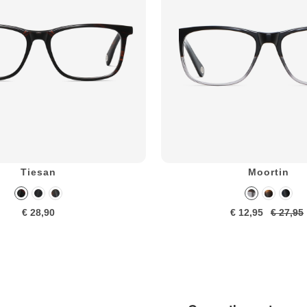
Tiesan
Moortin
€ 28,90
€ 12,95
€ 27,95