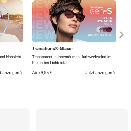
Transitions®-Gläser
Ph
und Nahsicht
Transparent in Innenräumen, farbwechselnd im
Die
Freien bei Lichteinfal.l
und
t anzeigen
Ab 79,95 €
Jetzt anzeigen
Ab