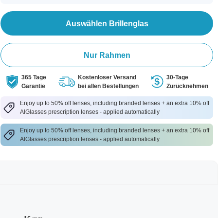
Auswählen Brillenglas
Nur Rahmen
365 Tage
Kostenloser Versand
30-Tage
Garantie
bei allen Bestellungen
Zurücknehmen
Enjoy up to 50% off lenses, including branded lenses + an extra 10% off
AlGlasses prescription lenses - applied automatically
Enjoy up to 50% off lenses, including branded lenses + an extra 10% off
AlGlasses prescription lenses - applied automatically