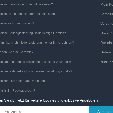
Mein K
ie kann man eine Brille online kaufen?
Bestell
ie kaufe ich den richtigen Brillenfassung?
Versan
ie lese ich mein Rezept?
Unser S
elche Brillenglastönung ist die richtige für mich?
Rer ein
ann kann ich mit der Lieferung meiner Brille rechnen?
Datens
aben Sie eine Garantie?
Nutzun
ie lange dauert es, bis meine Bestellung versandt wird?
ie lange dauert es, bis ich meine Bestellung erhalte?
ie kann ich mein Paket verfolgen?
as ist Ihr Rückgaberecht?
n Sie sich jetzt für weitere Updates und exklusive Angebote an
Anmelde