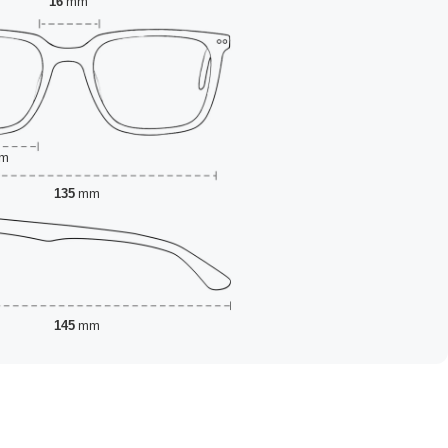
16
mm
m
135
mm
145
mm