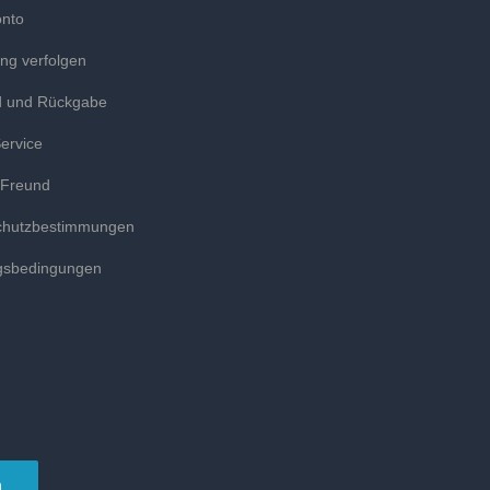
onto
ung verfolgen
d und Rückgabe
ervice
 Freund
chutzbestimmungen
gsbedingungen
n