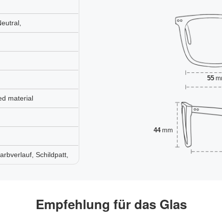
eutral,
55
m
ed material
44
mm
rbverlauf, Schildpatt,
Empfehlung für das Glas