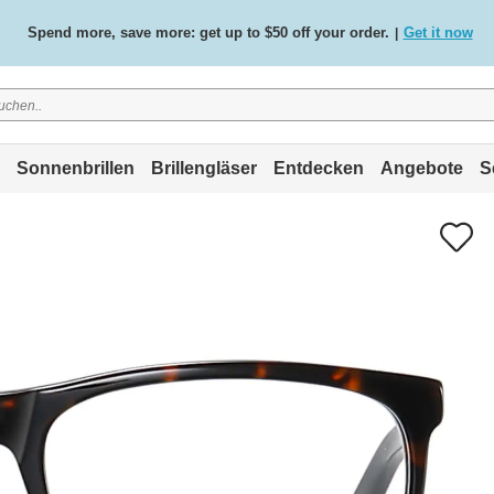
Spend more, save more: get up to $50 off your order.
Get it now
|
Free standard delivery on all orders
Shop now
/
.
Sonnenbrillen
Brillengläser
Entdecken
Angebote
S