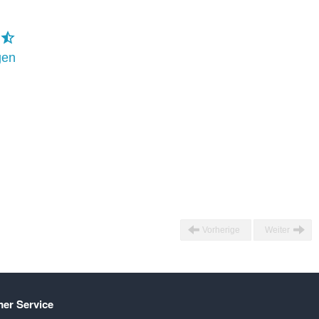
gen
Vorherige
Weiter
er Service