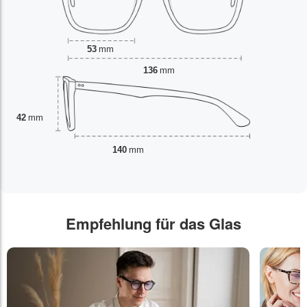
53
mm
136
mm
42
mm
140
mm
Empfehlung für das Glas