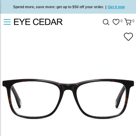
Spend more, save more: get up to $50 off your order.
|
Get it now
Free standard delivery on all orders
/
Shop now
.
0
0