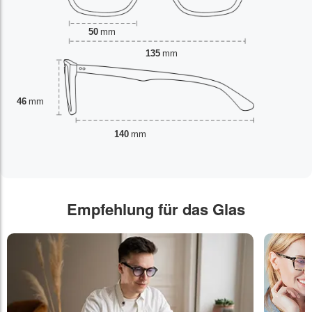
50
mm
135
mm
46
mm
140
mm
Empfehlung für das Glas