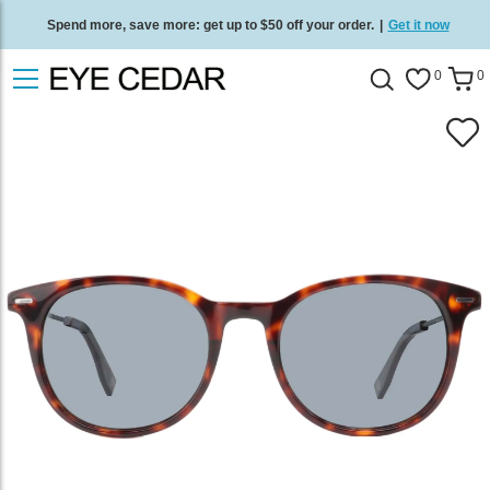
Spend more, save more: get up to $50 off your order.
|
Get it now
Free standard delivery on all orders
/
Shop now
.
0
0