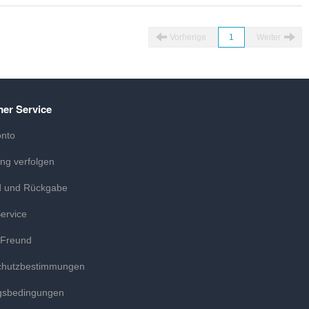
Vorherige
1
Weiter
er Service
onto
ung verfolgen
d und Rückgabe
ervice
 Freund
chutzbestimmungen
gsbedingungen