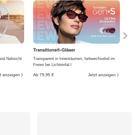
Transitions®-Gläser
Ph
und Nahsicht
Transparent in Innenräumen, farbwechselnd im
Die
Freien bei Lichteinfal.l
und
t anzeigen
Ab 79,95 €
Jetzt anzeigen
Ab