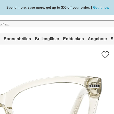
Spend more, save more: get up to $50 off your order.
Get it now
|
Free standard delivery on all orders
Shop now
/
.
Sonnenbrillen
Brillengläser
Entdecken
Angebote
S