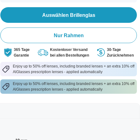
Auswählen Brillenglas
Nur Rahmen
365 Tage
Kostenloser Versand
30-Tage
Garantie
bei allen Bestellungen
Zurücknehmen
Enjoy up to 50% off lenses, including branded lenses + an extra 10% off
AlGlasses prescription lenses - applied automatically
Enjoy up to 50% off lenses, including branded lenses + an extra 10% off
AlGlasses prescription lenses - applied automatically