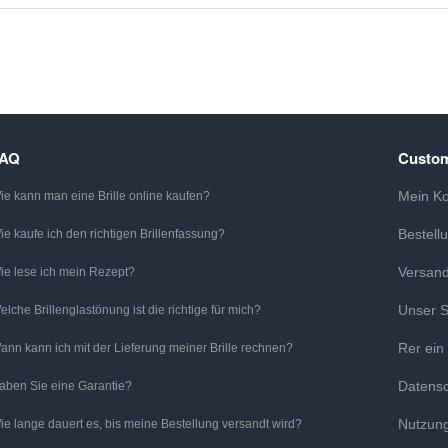
FAQ
Custom
Mein K
ie kann man eine Brille online kaufen?
Bestell
ie kaufe ich den richtigen Brillenfassung?
Versan
ie lese ich mein Rezept?
Unser S
elche Brillenglastönung ist die richtige für mich?
Rer ein
ann kann ich mit der Lieferung meiner Brille rechnen?
Datens
aben Sie eine Garantie?
Nutzun
ie lange dauert es, bis meine Bestellung versandt wird?