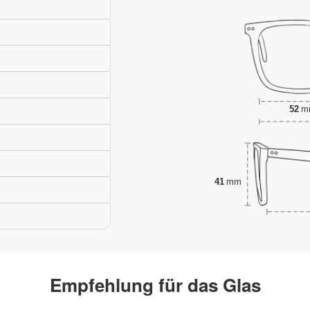
52
m
41
mm
Empfehlung für das Glas