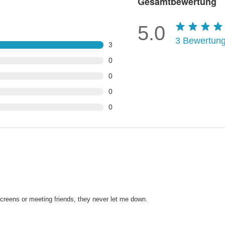
Gesamtbewertung
5.0
3
Bewertun
3
0
0
0
0
screens or meeting friends, they never let me down.