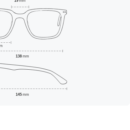
19
mm
m
138
mm
145
mm