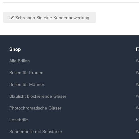
Schreiben Sie eine Kundenbewertung
Shop
Alle Brillen
W
Brillen für Frauen
W
Brillen für Männer
W
Blaulicht blockierende Gläser
W
Photochromatische Gläser
W
Lesebrille
H
Sonnenbrille mit Sehstärke
W