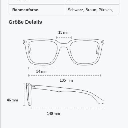
Rahmenfarbe
Schwarz, Braun, Pfirsich,
Größe Details
15
mm
54
mm
135
mm
46
mm
140
mm