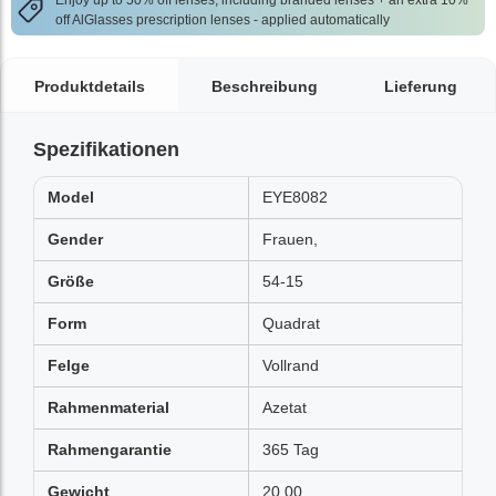
Enjoy up to 50% off lenses, including branded lenses + an extra 10%
off AlGlasses prescription lenses - applied automatically
Produktdetails
Beschreibung
Lieferung
Spezifikationen
Model
EYE8082
Gender
Frauen,
Größe
54-15
Form
Quadrat
Felge
Vollrand
Rahmenmaterial
Azetat
Rahmengarantie
365 Tag
Gewicht
20.00