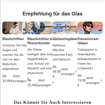
Empfehlung für das Glas
Blaulichtfilter
Blaulichtfilter &
Gleitsichtgläser
Transitions®-
P
Photochromic
Gläser
L
Schützen Sie Ihre
Nahtloser
Die Gläser
Transparent in
D
Augen und
Wechsel
verfügen über eine
Innenräumen,
s
machen Sie die
zwischen Fern-
Doppelfunktion
farbwechselnd im
d
Zeit vor dem
und Nahsicht
zum Schutz vor
Freien bei
ä
Bildschirm
Ab
Blaulicht und sind
Lichteinfal.l
i
angenehmer
Jetzt
49,95
photochrom.
anzeigen
Ab
A
Ab
Jetzt
€
Jetzt
Ab
Jetzt
79,95
2
15,95€
anzeigen
anzeigen
25,95€
anzeigen
€
€
Das Könnte Sie Auch Interessieren