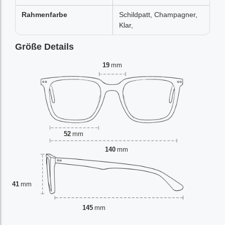
Rahmenfarbe
Schildpatt, Champagner,
Klar,
Größe Details
19
mm
52
mm
140
mm
41
mm
145
mm