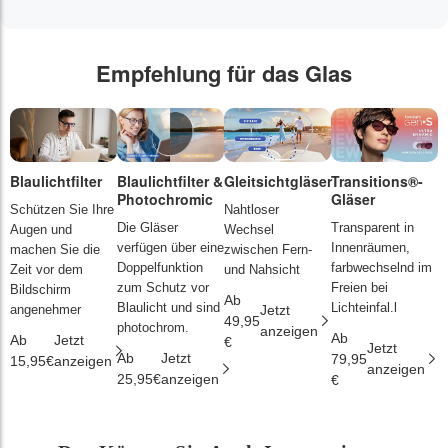
Empfehlung für das Glas
Blaulichtfilter
Blaulichtfilter &
Gleitsichtgläser
Transitions®-
P
Photochromic
Gläser
L
Schützen Sie Ihre
Nahtloser
Die Gläser
Transparent in
D
Augen und
Wechsel
verfügen über eine
Innenräumen,
s
machen Sie die
zwischen Fern-
Doppelfunktion
farbwechselnd im
d
Zeit vor dem
und Nahsicht
zum Schutz vor
Freien bei
ä
Bildschirm
Ab
Blaulicht und sind
Lichteinfal.l
i
angenehmer
Jetzt
49,95
photochrom.
anzeigen
Ab
A
Ab
Jetzt
€
Jetzt
Ab
Jetzt
79,95
2
15,95€
anzeigen
anzeigen
25,95€
anzeigen
€
€