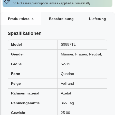
off AlGlasses prescription lenses - applied automatically
Produktdetails
Beschreibung
Lieferung
Spezifikationen
Model
S9887TL
Gender
Männer, Frauen, Neutral,
Größe
52-19
Form
Quadrat
Felge
Vollrand
Rahmenmaterial
Azetat
Rahmengarantie
365 Tag
Gewicht
25.00