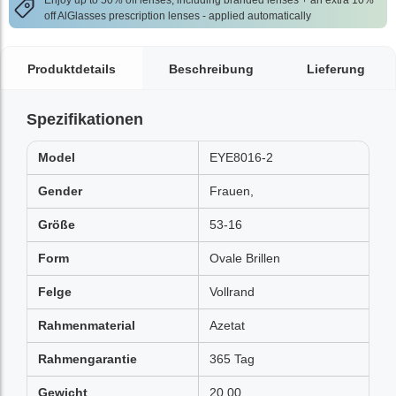
Enjoy up to 50% off lenses, including branded lenses + an extra 10%
off AlGlasses prescription lenses - applied automatically
Produktdetails
Beschreibung
Lieferung
Spezifikationen
Model
EYE8016-2
Gender
Frauen,
Größe
53-16
Form
Ovale Brillen
Felge
Vollrand
Rahmenmaterial
Azetat
Rahmengarantie
365 Tag
Gewicht
20.00