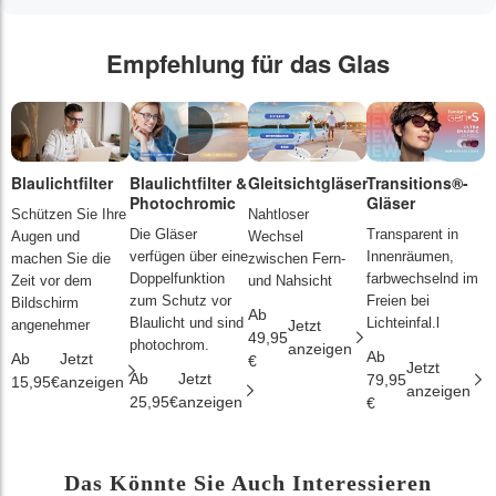
Empfehlung für das Glas
Blaulichtfilter
Blaulichtfilter &
Gleitsichtgläser
Transitions®-
P
Photochromic
Gläser
L
Schützen Sie Ihre
Nahtloser
Die Gläser
Transparent in
D
Augen und
Wechsel
verfügen über eine
Innenräumen,
s
machen Sie die
zwischen Fern-
Doppelfunktion
farbwechselnd im
d
Zeit vor dem
und Nahsicht
zum Schutz vor
Freien bei
ä
Bildschirm
Ab
Blaulicht und sind
Lichteinfal.l
i
angenehmer
Jetzt
49,95
photochrom.
anzeigen
Ab
A
Ab
Jetzt
€
Jetzt
Ab
Jetzt
79,95
2
15,95€
anzeigen
anzeigen
25,95€
anzeigen
€
€
Das Könnte Sie Auch Interessieren