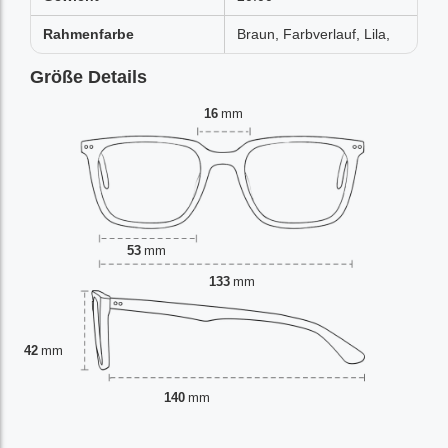
Rahmenfarbe
Braun, Farbverlauf, Lila,
Größe Details
16
mm
53
mm
133
mm
42
mm
140
mm