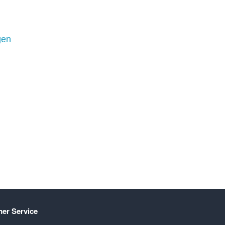
gen
er Service