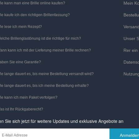
Mein K
ie kann man eine Brille online kaufen?
Bestell
ie kaufe ich den richtigen Brillenfassung?
Versan
ie lese ich mein Rezept?
Unser S
elche Brillenglastönung ist die richtige für mich?
Rer ein
ann kann ich mit der Lieferung meiner Brille rechnen?
Datens
aben Sie eine Garantie?
Nutzun
ie lange dauert es, bis meine Bestellung versandt wird?
ie lange dauert es, bis ich meine Bestellung erhalte?
ie kann ich mein Paket verfolgen?
as ist Ihr Rückgaberecht?
n Sie sich jetzt für weitere Updates und exklusive Angebote an
Anmelde