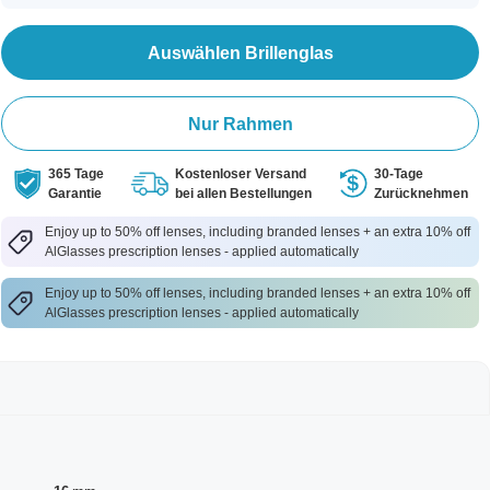
Auswählen Brillenglas
Nur Rahmen
365 Tage
Kostenloser Versand
30-Tage
Garantie
bei allen Bestellungen
Zurücknehmen
Enjoy up to 50% off lenses, including branded lenses + an extra 10% off
AlGlasses prescription lenses - applied automatically
Enjoy up to 50% off lenses, including branded lenses + an extra 10% off
AlGlasses prescription lenses - applied automatically