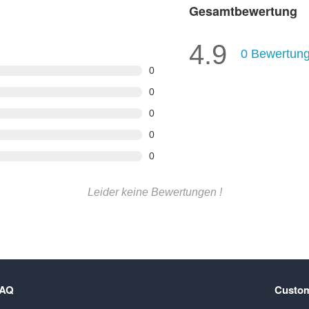
Gesamtbewertung
4.9
0
Bewertun
0
0
0
0
0
Leider keine Bewertungen !
FAQ
Custom