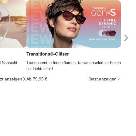
Transitions®-Gläser
Photoc
d Nahsicht
Transparent in Innenräumen, farbwechselnd im Freien
Die Gläs
bei Lichteinfal.l
ändern d
tzt anzeigen
Ab 79,95 €
Jetzt anzeigen
Ab 29,9