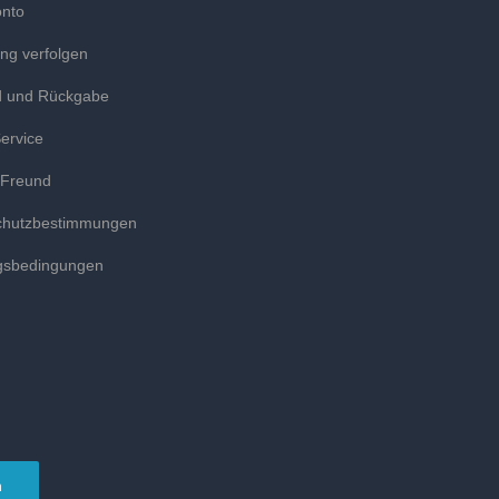
onto
ung verfolgen
d und Rückgabe
ervice
 Freund
chutzbestimmungen
gsbedingungen
n