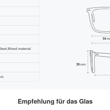
54
m
Steel,Mixed material
39
mm
ot,
Empfehlung für das Glas