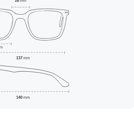
16
mm
m
137
mm
140
mm