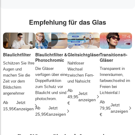
Empfehlung für das Glas
Blaulichtfilter
Blaulichtfilter &
Gleitsichtgläser
Transitions®-
P
Photochromic
Gläser
L
Schützen Sie Ihre
Nahtloser
Die Gläser
Transparent in
D
Augen und
Wechsel
verfügen über eine
Innenräumen,
s
machen Sie die
zwischen Fern-
Doppelfunktion
farbwechselnd im
d
Zeit vor dem
und Nahsicht
zum Schutz vor
Freien bei
ä
Bildschirm
Ab
Blaulicht und sind
Lichteinfal.l
i
angenehmer
Jetzt
49,95
photochrom.
anzeigen
Ab
A
Ab
Jetzt
€
Jetzt
Ab
Jetzt
79,95
2
15,95€
anzeigen
anzeigen
25,95€
anzeigen
€
€