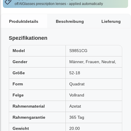
off AlGlasses prescription lenses - applied automatically
Produktdetails
Beschreibung
Lieferung
Spezifikationen
Model
S9851CG
Gender
Männer, Frauen, Neutral,
Größe
52-18
Form
Quadrat
Felge
Vollrand
Rahmenmaterial
Azetat
Rahmengarantie
365 Tag
Gewicht
20.00