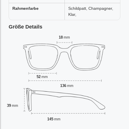
Rahmenfarbe
Schildpatt, Champagner,
Klar,
Größe Details
18
mm
52
mm
136
mm
39
mm
145
mm