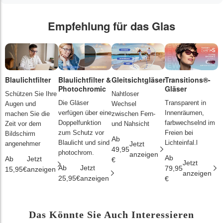
Empfehlung für das Glas
Blaulichtfilter
Blaulichtfilter &
Gleitsichtgläser
Transitions®-
P
Photochromic
Gläser
L
Schützen Sie Ihre
Nahtloser
Die Gläser
Transparent in
D
Augen und
Wechsel
verfügen über eine
Innenräumen,
s
machen Sie die
zwischen Fern-
Doppelfunktion
farbwechselnd im
d
Zeit vor dem
und Nahsicht
zum Schutz vor
Freien bei
ä
Bildschirm
Ab
Blaulicht und sind
Lichteinfal.l
i
angenehmer
Jetzt
49,95
photochrom.
anzeigen
Ab
A
Ab
Jetzt
€
Jetzt
Ab
Jetzt
79,95
2
15,95€
anzeigen
anzeigen
25,95€
anzeigen
€
€
Das Könnte Sie Auch Interessieren