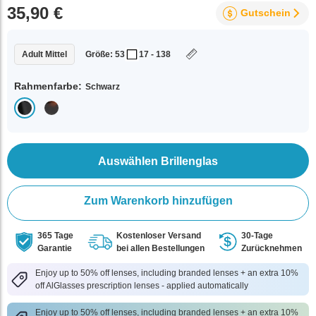
35,90 €
Gutschein
Adult Mittel
Größe: 53
17 - 138
Rahmenfarbe:
Schwarz
Auswählen Brillenglas
Zum Warenkorb hinzufügen
365 Tage
Kostenloser Versand
30-Tage
Garantie
bei allen Bestellungen
Zurücknehmen
Enjoy up to 50% off lenses, including branded lenses + an extra 10%
off AlGlasses prescription lenses - applied automatically
Enjoy up to 50% off lenses, including branded lenses + an extra 10%