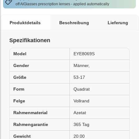
off AlGlasses prescription lenses - applied automatically
Produktdetails
Beschreibung
Lieferung
Spezifikationen
Model
EYE8069S
Gender
Männer,
Größe
53-17
Form
Quadrat
Felge
Vollrand
Rahmenmaterial
Azetat
Rahmengarantie
365 Tag
Gewicht
20.00