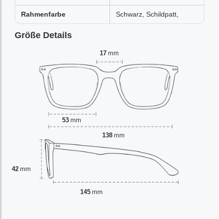
Rahmenfarbe
Schwarz, Schildpatt,
Größe Details
17
mm
53
mm
138
mm
42
mm
145
mm