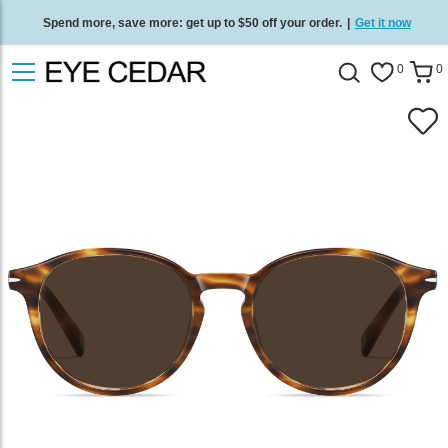
Spend more, save more: get up to $50 off your order.
|
Get it now
Free standard delivery on all orders
/
Shop now
.
0
0