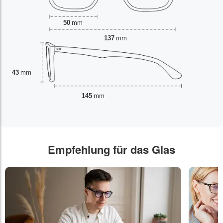
50
mm
137
mm
43
mm
145
mm
Empfehlung für das Glas