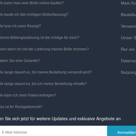
Mein K
ie kann man eine Brille online kaufen?
Bestell
ie kaufe ich den richtigen Brillenfassung?
Versan
ie lese ich mein Rezept?
Unser S
elche Brillenglastönung ist die richtige für mich?
Rer ein
ann kann ich mit der Lieferung meiner Brille rechnen?
Datens
aben Sie eine Garantie?
Nutzun
ie lange dauert es, bis meine Bestellung versandt wird?
ie lange dauert es, bis ich meine Bestellung erhalte?
ie kann ich mein Paket verfolgen?
as ist Ihr Rückgaberecht?
n Sie sich jetzt für weitere Updates und exklusive Angebote an
Anmelde