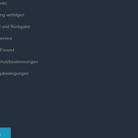
onto
ung verfolgen
d und Rückgabe
ervice
 Freund
chutzbestimmungen
gsbedingungen
n