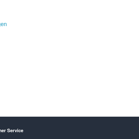
gen
er Service