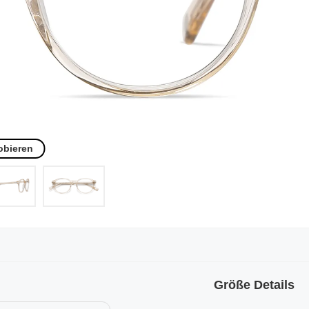
obieren
Größe Details