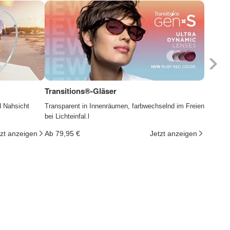
Transitions®-Gläser
Photoc
d Nahsicht
Transparent in Innenräumen, farbwechselnd im Freien
Die Gläs
bei Lichteinfal.l
ändern d
tzt anzeigen
Ab 79,95 €
Jetzt anzeigen
Ab 29,9