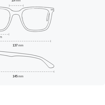
19
mm
m
137
mm
145
mm