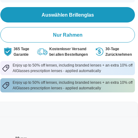
Auswählen Brillenglas
Nur Rahmen
365 Tage
Kostenloser Versand
30-Tage
Garantie
bei allen Bestellungen
Zurücknehmen
Enjoy up to 50% off lenses, including branded lenses + an extra 10% off
AlGlasses prescription lenses - applied automatically
Enjoy up to 50% off lenses, including branded lenses + an extra 10% off
AlGlasses prescription lenses - applied automatically