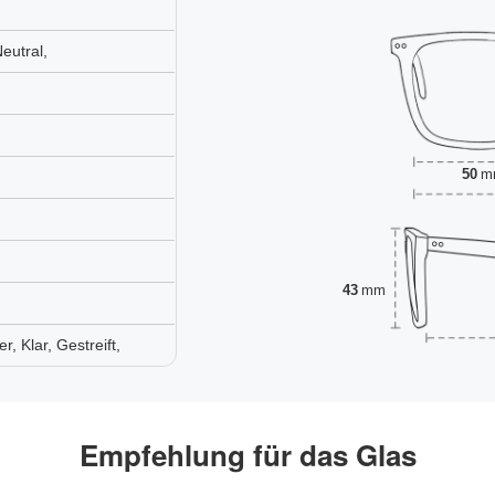
eutral,
50
m
43
mm
 Klar, Gestreift,
Empfehlung für das Glas