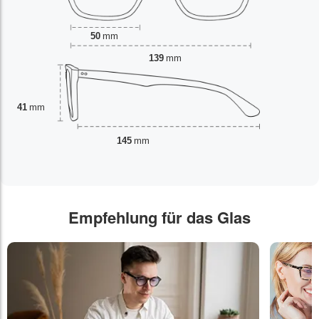
50
mm
139
mm
41
mm
145
mm
Empfehlung für das Glas