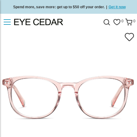
Spend more, save more: get up to $50 off your order.
|
Get it now
Free standard delivery on all orders
/
Shop now
.
0
0