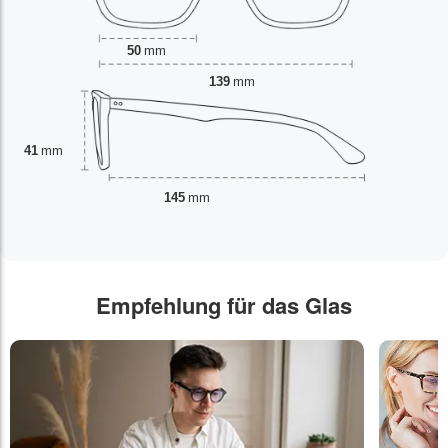
50
mm
139
mm
41
mm
145
mm
Empfehlung für das Glas