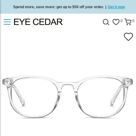
Spend more, save more: get up to $50 off your order.
|
Get it now
Free standard delivery on all orders
/
Shop now
.
0
0