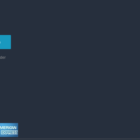
n
 der