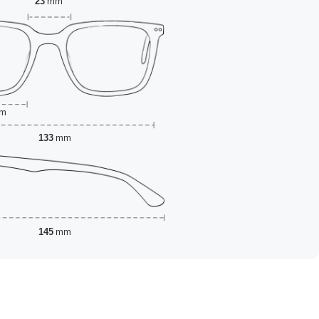
23
mm
m
133
mm
145
mm