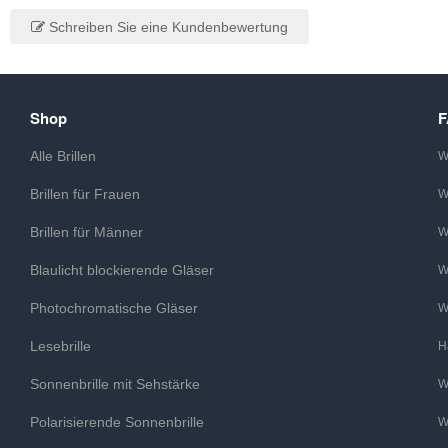
Schreiben Sie eine Kundenbewertung
Shop
Alle Brillen
W
Brillen für Frauen
W
Brillen für Männer
W
Blaulicht blockierende Gläser
W
Photochromatische Gläser
W
Lesebrille
H
Sonnenbrille mit Sehstärke
W
Polarisierende Sonnenbrille
W