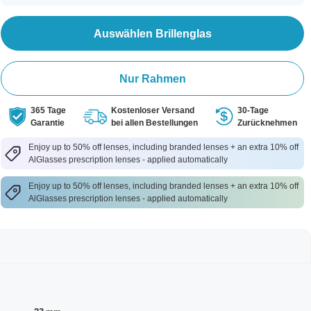
Auswählen Brillenglas
Nur Rahmen
365 Tage
Kostenloser Versand
30-Tage
Garantie
bei allen Bestellungen
Zurücknehmen
Enjoy up to 50% off lenses, including branded lenses + an extra 10% off
AlGlasses prescription lenses - applied automatically
Enjoy up to 50% off lenses, including branded lenses + an extra 10% off
AlGlasses prescription lenses - applied automatically