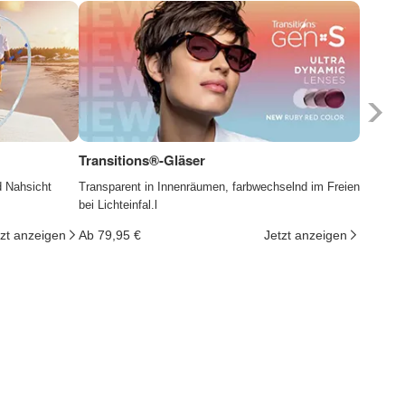
Transitions®-Gläser
Photoc
d Nahsicht
Transparent in Innenräumen, farbwechselnd im Freien
Die Gläs
bei Lichteinfal.l
ändern d
tzt anzeigen
Ab 79,95 €
Jetzt anzeigen
Ab 29,9