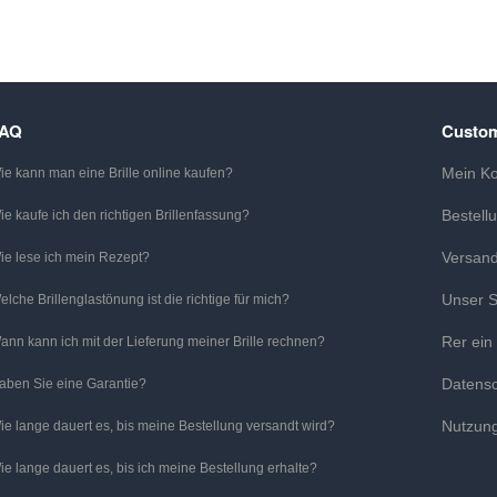
FAQ
Custom
Mein K
ie kann man eine Brille online kaufen?
Bestell
ie kaufe ich den richtigen Brillenfassung?
Versan
ie lese ich mein Rezept?
Unser S
elche Brillenglastönung ist die richtige für mich?
Rer ein
ann kann ich mit der Lieferung meiner Brille rechnen?
Datens
aben Sie eine Garantie?
Nutzun
ie lange dauert es, bis meine Bestellung versandt wird?
ie lange dauert es, bis ich meine Bestellung erhalte?