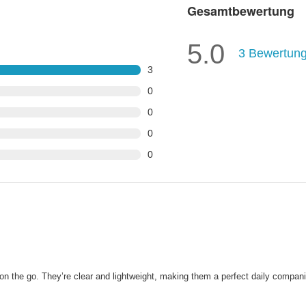
Gesamtbewertung
5.0
3
Bewertun
3
0
0
0
0
 on the go. They’re clear and lightweight, making them a perfect daily compan