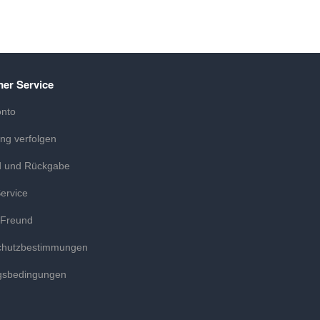
er Service
onto
ung verfolgen
d und Rückgabe
ervice
 Freund
chutzbestimmungen
gsbedingungen