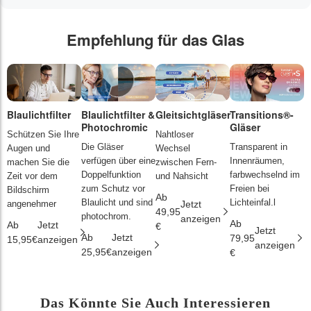
Empfehlung für das Glas
Blaulichtfilter
Blaulichtfilter &
Gleitsichtgläser
Transitions®-
P
Photochromic
Gläser
L
Schützen Sie Ihre
Nahtloser
Die Gläser
Transparent in
D
Augen und
Wechsel
verfügen über eine
Innenräumen,
s
machen Sie die
zwischen Fern-
Doppelfunktion
farbwechselnd im
d
Zeit vor dem
und Nahsicht
zum Schutz vor
Freien bei
ä
Bildschirm
Ab
Blaulicht und sind
Lichteinfal.l
i
angenehmer
Jetzt
49,95
photochrom.
anzeigen
Ab
A
Ab
Jetzt
€
Jetzt
Ab
Jetzt
79,95
2
15,95€
anzeigen
anzeigen
25,95€
anzeigen
€
€
Das Könnte Sie Auch Interessieren