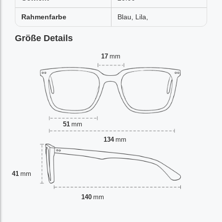
Rahmenfarbe
Blau, Lila,
Größe Details
17
mm
51
mm
134
mm
41
mm
140
mm