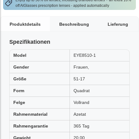
Enjoy up to 50% off lenses, including branded lenses + an extra 10%
off AlGlasses prescription lenses - applied automatically
Produktdetails
Beschreibung
Lieferung
Spezifikationen
Model
EYE8510-1
Gender
Frauen,
Größe
51-17
Form
Quadrat
Felge
Vollrand
Rahmenmaterial
Azetat
Rahmengarantie
365 Tag
Gewicht
20.00