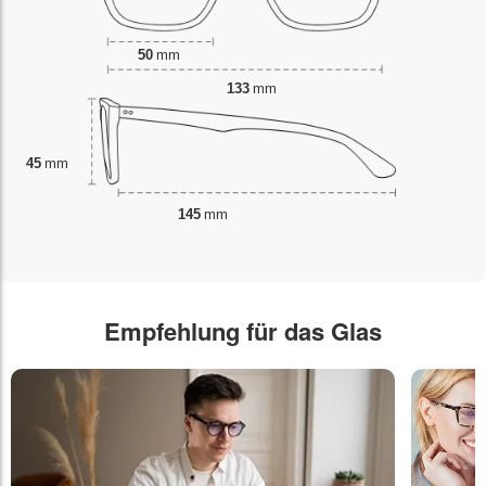
50
mm
133
mm
45
mm
145
mm
Empfehlung für das Glas