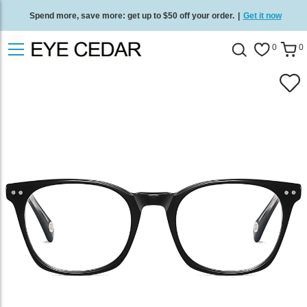
Spend more, save more: get up to $50 off your order.
|
Get it now
Free standard delivery on all orders
/
Shop now
.
0
0