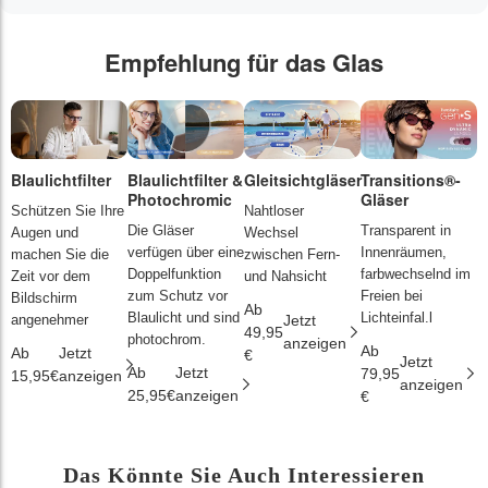
Empfehlung für das Glas
Blaulichtfilter
Blaulichtfilter &
Gleitsichtgläser
Transitions®-
P
Photochromic
Gläser
L
Schützen Sie Ihre
Nahtloser
Die Gläser
Transparent in
D
Augen und
Wechsel
verfügen über eine
Innenräumen,
s
machen Sie die
zwischen Fern-
Doppelfunktion
farbwechselnd im
d
Zeit vor dem
und Nahsicht
zum Schutz vor
Freien bei
ä
Bildschirm
Ab
Blaulicht und sind
Lichteinfal.l
i
angenehmer
Jetzt
49,95
photochrom.
anzeigen
Ab
A
Ab
Jetzt
€
Jetzt
Ab
Jetzt
79,95
2
15,95€
anzeigen
anzeigen
25,95€
anzeigen
€
€
Das Könnte Sie Auch Interessieren