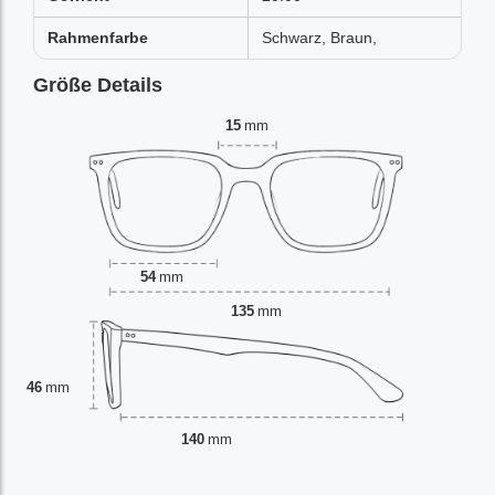
Rahmenfarbe
Schwarz, Braun,
Größe Details
15
mm
54
mm
135
mm
46
mm
140
mm