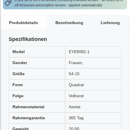
Enjoy up to 50% off lenses, including branded lenses + an extra 10%
off AlGlasses prescription lenses - applied automatically
Produktdetails
Beschreibung
Lieferung
Spezifikationen
Model
EYE8082-1
Gender
Frauen,
Größe
54-15
Form
Quadrat
Felge
Vollrand
Rahmenmaterial
Azetat
Rahmengarantie
365 Tag
Gewicht
20.00