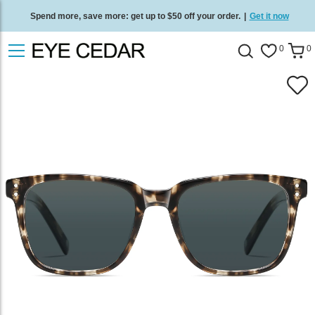
Spend more, save more: get up to $50 off your order.
|
Get it now
Free standard delivery on all orders
/
Shop now
.
0
0