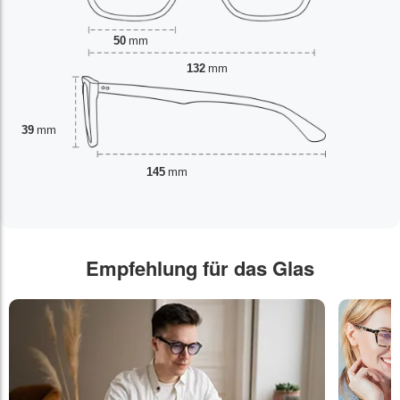
50
mm
132
mm
39
mm
145
mm
Empfehlung für das Glas