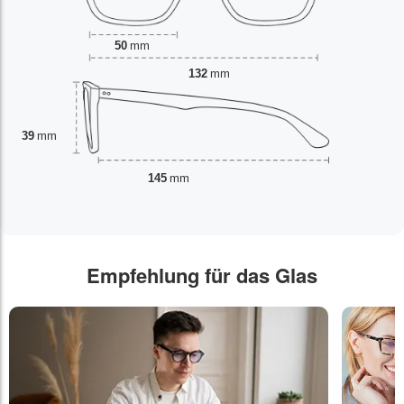
50
mm
132
mm
39
mm
145
mm
Empfehlung für das Glas