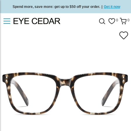
Spend more, save more: get up to $50 off your order.
|
Get it now
Free standard delivery on all orders
/
Shop now
.
0
0