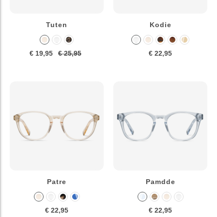
Tuten
Kodie
€ 19,95
€ 25,95
€ 22,95
Patre
Pamdde
€ 22,95
€ 22,95