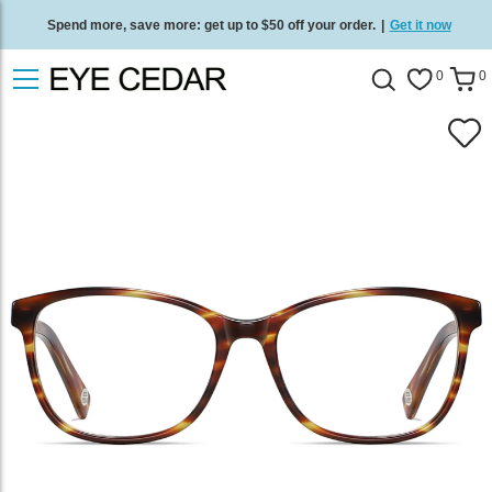
Spend more, save more: get up to $50 off your order.
|
Get it now
Free standard delivery on all orders
/
Shop now
.
0
0