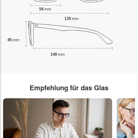
54
mm
135
mm
45
mm
140
mm
Empfehlung für das Glas