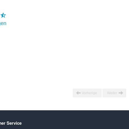
gen
Vorherige
Weiter
er Service