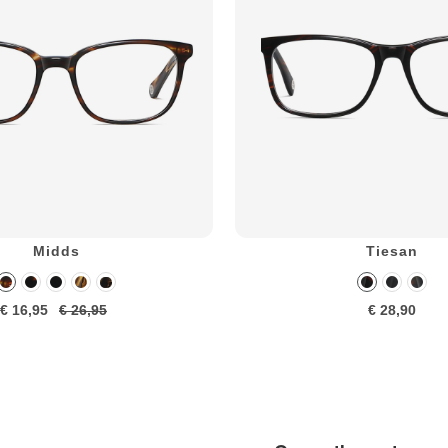
Midds
Tiesan
€ 16,95
€ 26,95
€ 28,90