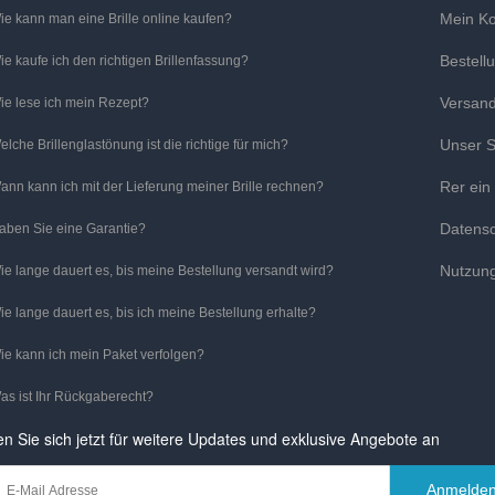
Mein K
ie kann man eine Brille online kaufen?
Bestell
ie kaufe ich den richtigen Brillenfassung?
Versan
ie lese ich mein Rezept?
Unser S
elche Brillenglastönung ist die richtige für mich?
Rer ein
ann kann ich mit der Lieferung meiner Brille rechnen?
Datens
aben Sie eine Garantie?
Nutzun
ie lange dauert es, bis meine Bestellung versandt wird?
ie lange dauert es, bis ich meine Bestellung erhalte?
ie kann ich mein Paket verfolgen?
as ist Ihr Rückgaberecht?
n Sie sich jetzt für weitere Updates und exklusive Angebote an
Anmelde