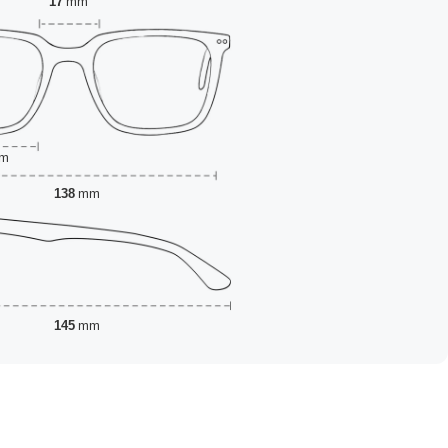
17
mm
m
138
mm
145
mm