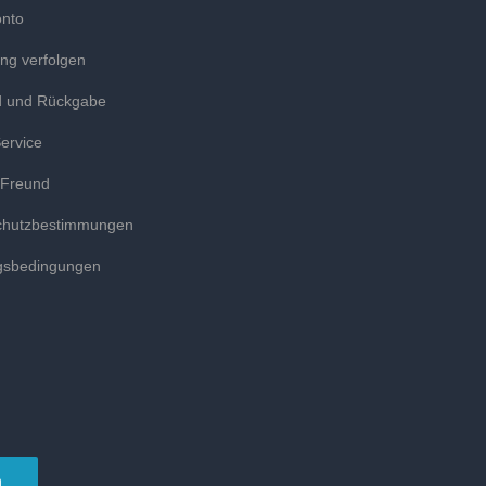
onto
ung verfolgen
d und Rückgabe
ervice
 Freund
chutzbestimmungen
gsbedingungen
n