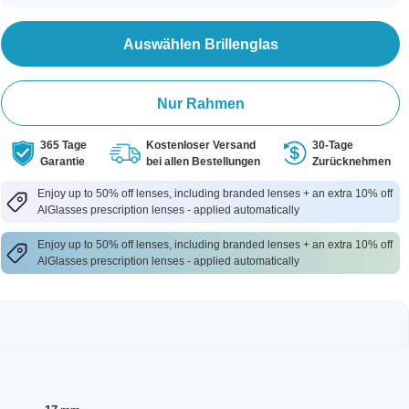
Auswählen Brillenglas
Nur Rahmen
365 Tage
Kostenloser Versand
30-Tage
Garantie
bei allen Bestellungen
Zurücknehmen
Enjoy up to 50% off lenses, including branded lenses + an extra 10% off
AlGlasses prescription lenses - applied automatically
Enjoy up to 50% off lenses, including branded lenses + an extra 10% off
AlGlasses prescription lenses - applied automatically