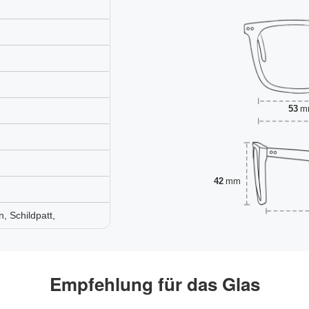
53
m
42
mm
, Schildpatt,
Empfehlung für das Glas