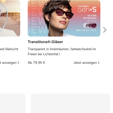
Transitions®-Gläser
Ph
und Nahsicht
Transparent in Innenräumen, farbwechselnd im
Die
Freien bei Lichteinfal.l
und
t anzeigen
Ab 79,95 €
Jetzt anzeigen
Ab