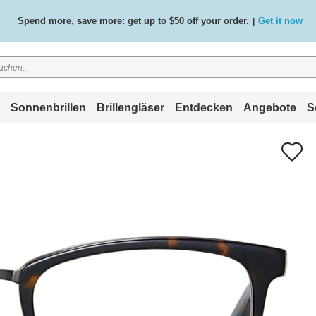
Spend more, save more: get up to $50 off your order.
Get it now
|
Free standard delivery on all orders
Shop now
/
.
Sonnenbrillen
Brillengläser
Entdecken
Angebote
S