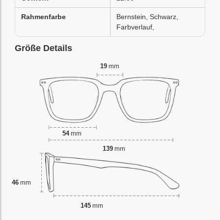
Rahmenfarbe
Bernstein, Schwarz,
Farbverlauf,
Größe Details
19
mm
54
mm
139
mm
46
mm
145
mm