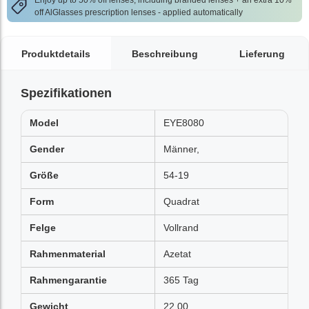
Enjoy up to 50% off lenses, including branded lenses + an extra 10%
off AlGlasses prescription lenses - applied automatically
Produktdetails
Beschreibung
Lieferung
Spezifikationen
Model
EYE8080
Gender
Männer,
Größe
54-19
Form
Quadrat
Felge
Vollrand
Rahmenmaterial
Azetat
Rahmengarantie
365 Tag
Gewicht
22.00