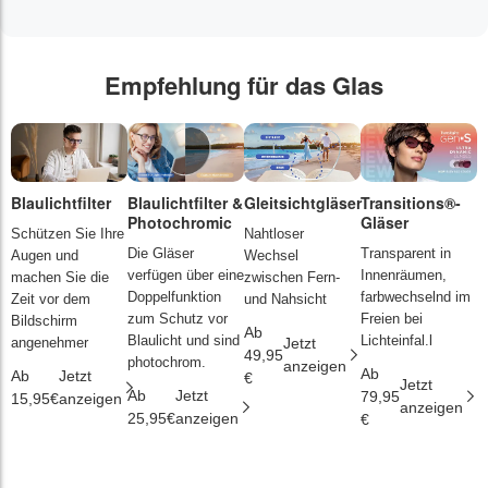
Empfehlung für das Glas
Blaulichtfilter
Blaulichtfilter &
Gleitsichtgläser
Transitions®-
P
Photochromic
Gläser
L
Schützen Sie Ihre
Nahtloser
Die Gläser
Transparent in
D
Augen und
Wechsel
verfügen über eine
Innenräumen,
s
machen Sie die
zwischen Fern-
Doppelfunktion
farbwechselnd im
d
Zeit vor dem
und Nahsicht
zum Schutz vor
Freien bei
ä
Bildschirm
Ab
Blaulicht und sind
Lichteinfal.l
i
angenehmer
Jetzt
49,95
photochrom.
anzeigen
Ab
A
Ab
Jetzt
€
Jetzt
Ab
Jetzt
79,95
2
15,95€
anzeigen
anzeigen
25,95€
anzeigen
€
€